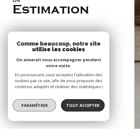
Estimation
act
Comme beaucoup, notre site
utilise les cookies
On aimerait vous accompagner pendant
Se connecte
votre visite.
En poursuivant, vous acceptez l'utilisation des
espace propriét
05
cookies par ce site, afin de vous proposer des
contenus adaptés et réaliser des statistiques !
Contact
PARAMÉTRER
TOUT ACCEPTER
© 2022
Tous droits réservés
Traduction p