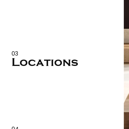
tions
03
Locations
ation
04