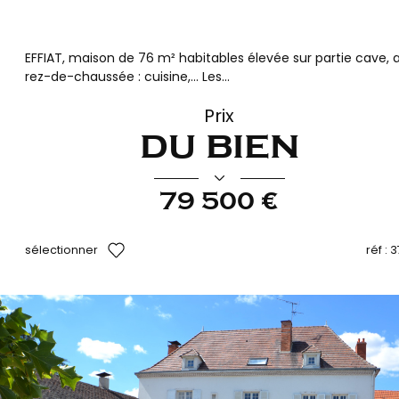
EFFIAT, maison de 76 m² habitables élevée sur partie cave, 
rez-de-chaussée : cuisine,... Les...
Prix
du bien
79 500 €
sélectionner
réf :
3