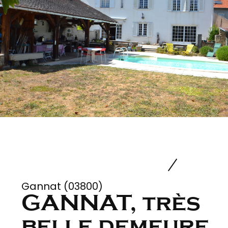
Gannat (03800)
GANNAT, très
belle demeure