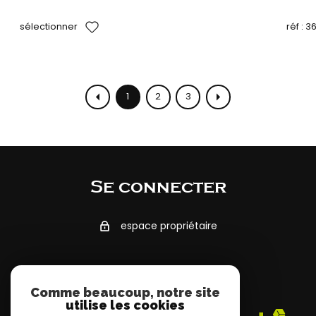
sélectionner
réf :
3
1
2
3
Se connecter
espace propriétaire
Adhérents
Comme beaucoup, notre site
utilise les cookies