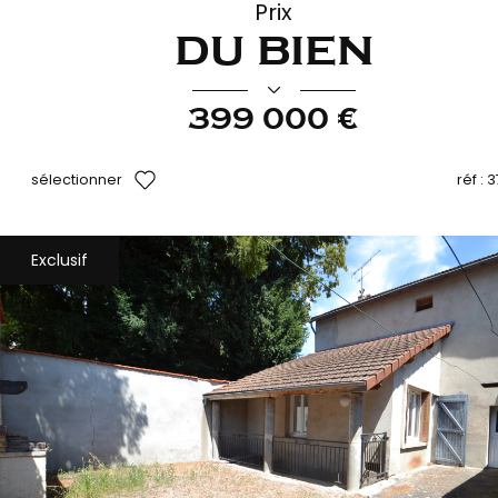
Prix
du bien
399 000 €
sélectionner
réf :
3
Exclusif