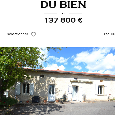
du bien
137 800 €
sélectionner
réf :
3