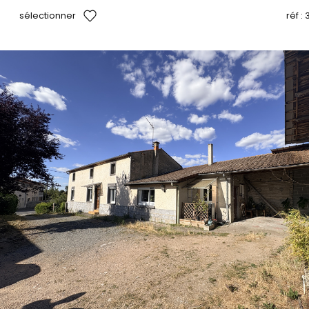
sélectionner
réf :
3