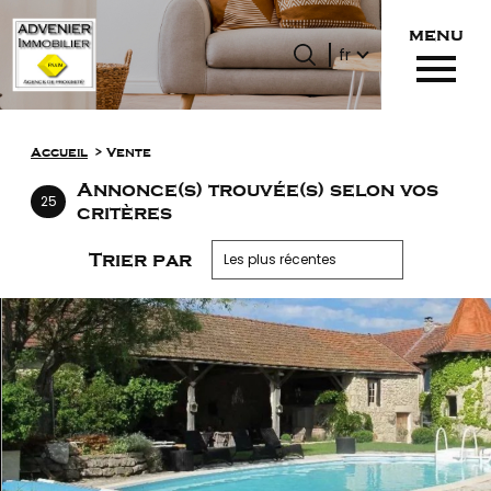
menu
Langue
Langue
fr
0
Accueil
fr
Accueil
Vente
Annonce(s) trouvée(s) selon vos
25
critères
Trier par
Les plus récentes