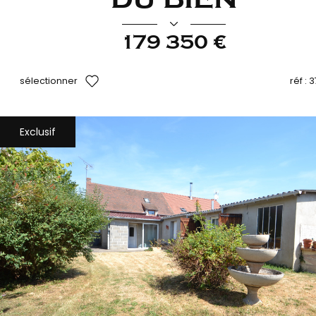
179 350 €
sélectionner
réf :
3
Exclusif