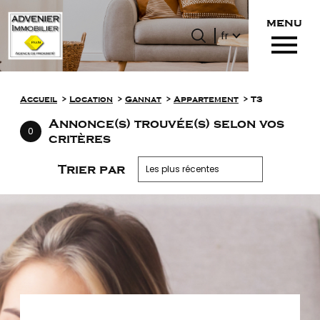
menu
Langue
Langue
fr
0
Accueil
fr
Accueil
Location
Gannat
Appartement
T3
Annonce(s) trouvée(s) selon vos
0
critères
Trier par
Les plus récentes