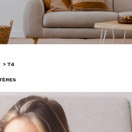
t
T4
itères