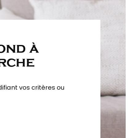
ond à
erche
fiant vos critères ou