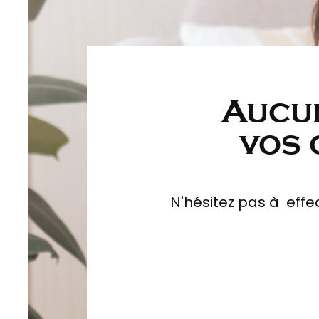
Aucu
tions
vos 
N'hésitez pas à effe
ation