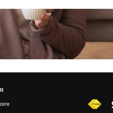
r
aire