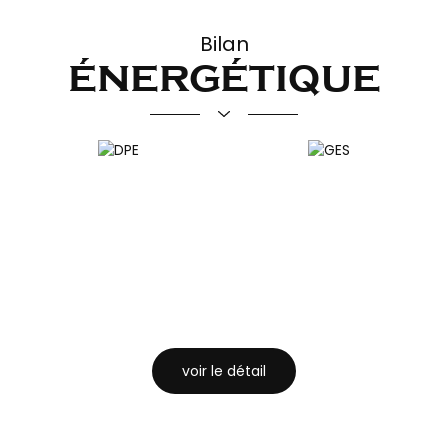
Ecoles
Bilan
énergétique
Collège
École maternelle
École primaire
Lycée
voir le détail