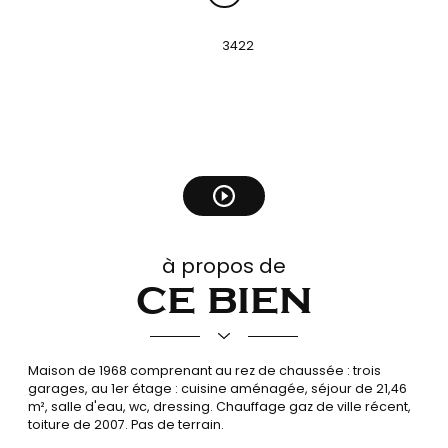
réf :
3422
Le bien
en vidéo
à propos de
ce bien
Maison de 1968 comprenant au rez de chaussée : trois
garages, au 1er étage : cuisine aménagée, séjour de 21,46
m², salle d'eau, wc, dressing. Chauffage gaz de ville récent,
toiture de 2007. Pas de terrain.