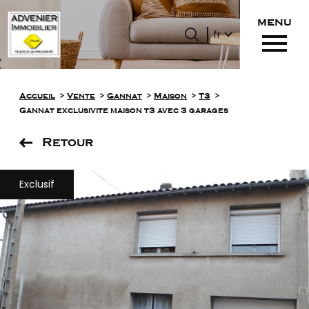
menu
Langue
Langue
fr
0
Accueil
fr
Accueil
Vente
Gannat
Maison
T3
Gannat exclusivite maison t3 avec 3 garages
Retour
Exclusif