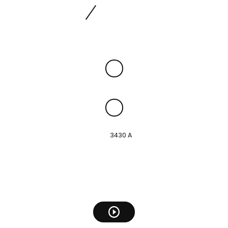
Chambre(s)
2
Salle(s) de bain
1
réf :
3430 A
Le bien
en vidéo