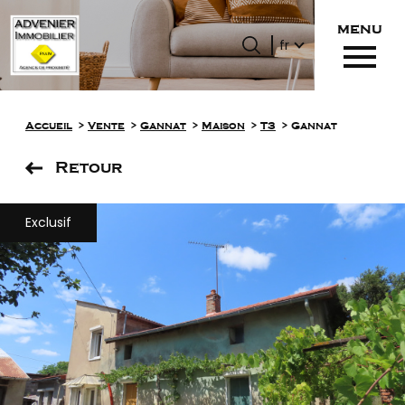
menu
Langue
Langue
fr
0
Accueil
fr
Accueil
Vente
Gannat
Maison
T3
Gannat
Retour
Exclusif