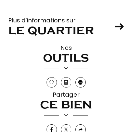
Plus d'informations sur
le quartier
Nos
Leaflet
|
©
Maps
|
© OpenStreetMap
Jawg
+
outils
−
Sélectionner
Calculatrice
Imprimer
Partager
ce bien
facebook
twitter
Plus