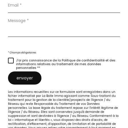
Email
*
Message
*
* Champs obligatoires
J'ai pris connaissance de la Politique de confidentialité et des
informations relatives au traitement de mes données
personnelles **
envoyer
Les informations recueillies sur ce formulaire sont enregistrées dans un
fichier informatisé par La Boite Immo agissant comme Sous-traitant du
traitement pour la gestion de la clientèle/prospects de l'Agence / du
Réseau qui reste Responsable du Traitement de vos Données
personnelles. La base légale du traitement repose sur l'intérêt légitime de
l'Agence / du Réseau. Elles sont conservées jusqu'à demande de
suppression et sont destinées à l'Agence / au Réseau. Conformément à la
loi « informatique et libertés », vous disposez des droits d’accès, de
rectification, d’effacement, d’opposition, de limitation et de portabilité de
vos données. Vous pouvez retirer votre consentement à tout moment en