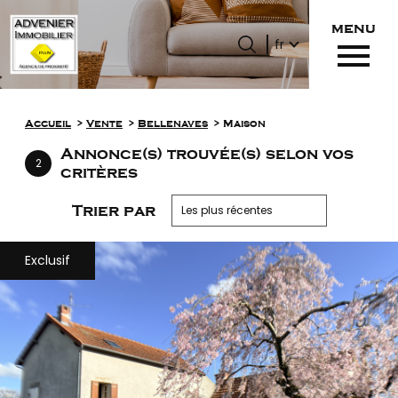
menu
Langue
Langue
fr
0
Accueil
fr
Accueil
Vente
Bellenaves
Maison
Annonce(s) trouvée(s) selon vos
2
critères
Trier par
Les plus récentes
Exclusif