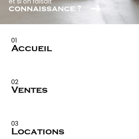
et si on faisait
connaissance ?
01
Accueil
02
Ventes
03
Locations